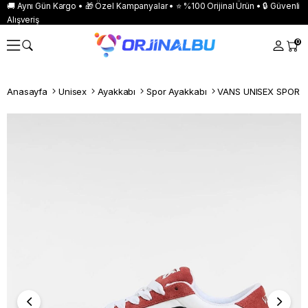
🚚 Aynı Gün Kargo • 🎁 Özel Kampanyalar • ⭐ %100 Orijinal Ürün • 🔒 Güvenli
Alışveriş
0
Anasayfa
Unisex
Ayakkabı
Spor Ayakkabı