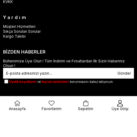
KVKK
Yardım
Müşteri Hizmetleri
Sıkça Sorulan Sorular
Kargo Takibi
BİZDEN HABERLER
Bültenimize Üye Olun ! Tüm İndirim ve Fırsatlardan İlk Sizin Haberiniz
Olsun !
Gönder
Üyelik koşullarını
ve
kişisel verilerimin
korunmasını kabul ediyorum.
Anasayfa
Favorilerim
Sepetim
Üye Girişi
© 2023
orjinalbu.com
- Tüm Hakları Saklıdır.