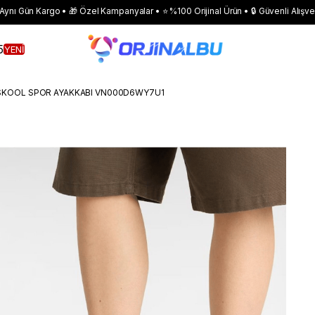
 Aynı Gün Kargo • 🎁 Özel Kampanyalar • ⭐ %100 Orijinal Ürün • 🔒 Güvenli Alışve
5
YENİ
 SKOOL SPOR AYAKKABI VN000D6WY7U1