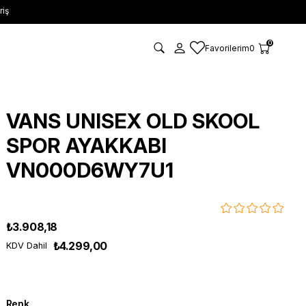
riş
0
Favorilerim
0
VANS UNISEX OLD SKOOL
SPOR AYAKKABI
VN000D6WY7U1
₺3.908,18
₺4.299,00
KDV Dahil
Renk