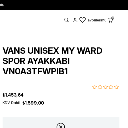
riş
0
Favorilerim
0
VANS UNISEX MY WARD
SPOR AYAKKABI
VN0A3TFWPIB1
₺1.453,64
₺1.599,00
KDV Dahil