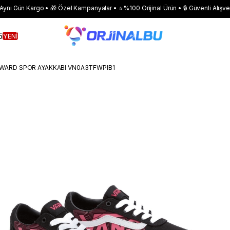
 Aynı Gün Kargo • 🎁 Özel Kampanyalar • ⭐ %100 Orijinal Ürün • 🔒 Güvenli Alışve
5
YENİ
 WARD SPOR AYAKKABI VN0A3TFWPIB1