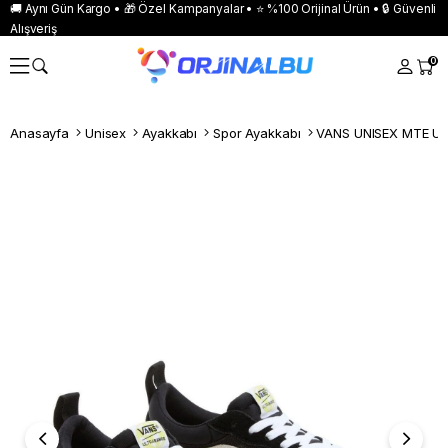
🚚 Aynı Gün Kargo • 🎁 Özel Kampanyalar • ⭐ %100 Orijinal Ürün • 🔒 Güvenli
Alışveriş
0
Anasayfa
Unisex
Ayakkabı
Spor Ayakkabı