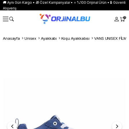
🚚 Aynı Gün Kargo • 🎁 Özel Kampanyalar • ⭐ %100 Orijinal Ürün • 🔒 Güvenli
Alışveriş
0
Anasayfa
Unisex
Ayakkabı
Koşu Ayakkabısı
VANS UNISEX FİLM