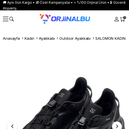
🚚 Aynı Gün Kargo • 🎁 Özel Kampanyalar • ⭐ %100 Orijinal Ürün • 🔒 Güvenli
Alışveriş
0
Anasayfa
Kadın
Ayakkabı
Outdoor Ayakkabı