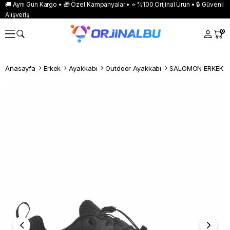
🚚 Aynı Gün Kargo • 🎁 Özel Kampanyalar • ⭐ %100 Orijinal Ürün • 🔒 Güvenli
Alışveriş
0
Anasayfa
Erkek
Ayakkabı
Outdoor Ayakkabı