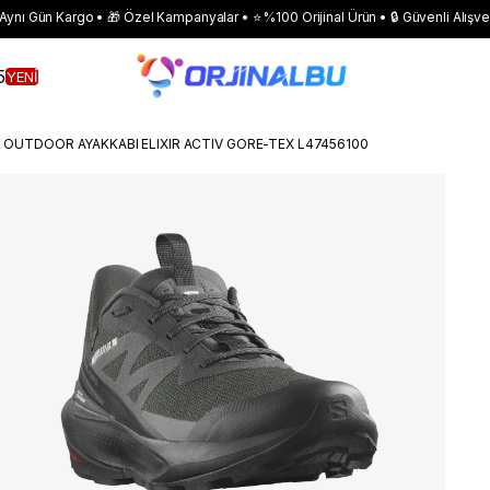
 Aynı Gün Kargo • 🎁 Özel Kampanyalar • ⭐ %100 Orijinal Ürün • 🔒 Güvenli Alışve
5
YENİ
OUTDOOR AYAKKABI ELIXIR ACTIV GORE-TEX L47456100