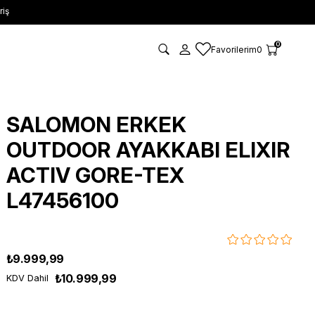
riş
0
Favorilerim
0
SALOMON ERKEK
OUTDOOR AYAKKABI ELIXIR
ACTIV GORE-TEX
L47456100
₺9.999,99
₺10.999,99
KDV Dahil