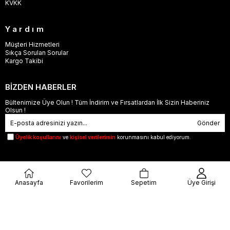
KVKK
Yardım
Müşteri Hizmetleri
Sıkça Sorulan Sorular
Kargo Takibi
BİZDEN HABERLER
Bültenimize Üye Olun ! Tüm İndirim ve Fırsatlardan İlk Sizin Haberiniz
Olsun !
Gönder
Üyelik koşullarını
ve
kişisel verilerimin
korunmasını kabul ediyorum.
Anasayfa
Favorilerim
Sepetim
Üye Girişi
© 2023
orjinalbu.com
- Tüm Hakları Saklıdır.