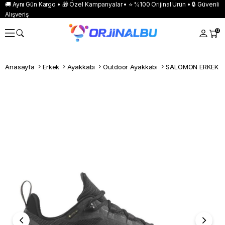
🚚 Aynı Gün Kargo • 🎁 Özel Kampanyalar • ⭐ %100 Orijinal Ürün • 🔒 Güvenli
Alışveriş
0
Anasayfa
Erkek
Ayakkabı
Outdoor Ayakkabı