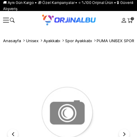
🚚 Aynı Gün Kargo • 🎁 Özel Kampanyalar • ⭐ %100 Orijinal Ürün • 🔒 Güvenli
Alışveriş
0
Anasayfa
Unisex
Ayakkabı
Spor Ayakkabı