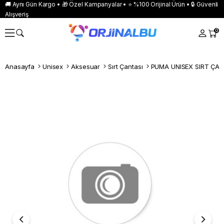
🚚 Aynı Gün Kargo • 🎁 Özel Kampanyalar • ⭐ %100 Orijinal Ürün • 🔒 Güvenli
Alışveriş
0
Anasayfa
Unisex
Aksesuar
Sırt Çantası