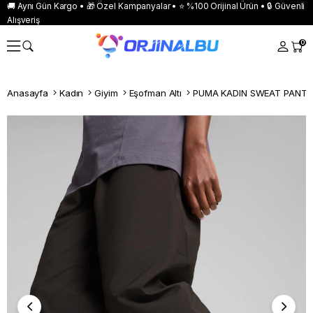
🚚 Aynı Gün Kargo • 🎁 Özel Kampanyalar • ⭐ %100 Orijinal Ürün • 🔒 Güvenli
Alışveriş
0
Anasayfa
Kadın
Giyim
Eşofman Altı