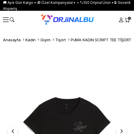
🚚 Aynı Gün Kargo • 🎁 Özel Kampanyalar • ⭐ %100 Orijinal Ürün • 🔒 Güvenli
Alışveriş
0
Anasayfa
Kadın
Giyim
Tişört
PUMA KADIN SCRIPT TEE TİŞÖRT 