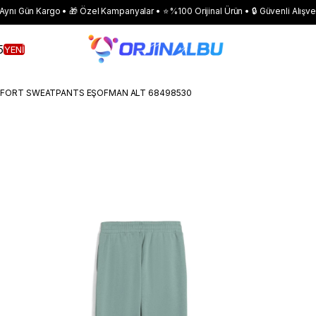
 Aynı Gün Kargo • 🎁 Özel Kampanyalar • ⭐ %100 Orijinal Ürün • 🔒 Güvenli Alışve
5
YENİ
MFORT SWEATPANTS EŞOFMAN ALT 68498530