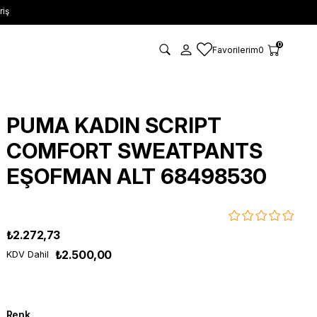
riş
0
Favorilerim
0
PUMA KADIN SCRIPT
COMFORT SWEATPANTS
EŞOFMAN ALT 68498530
₺2.272,73
₺2.500,00
KDV Dahil
Renk