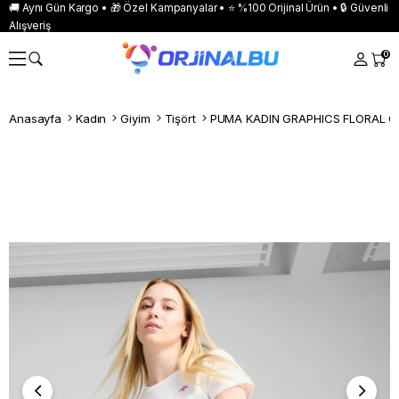
🚚 Aynı Gün Kargo • 🎁 Özel Kampanyalar • ⭐ %100 Orijinal Ürün • 🔒 Güvenli
Alışveriş
0
Anasayfa
Kadın
Giyim
Tişört