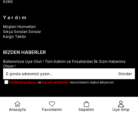
KVKK
Yardım
Müşteri Hizmetleri
Sıkça Sorulan Sorular
Kargo Takibi
BİZDEN HABERLER
Bültenimize Üye Olun ! Tüm İndirim ve Fırsatlardan İlk Sizin Haberiniz
Olsun !
Gönder
Üyelik koşullarını
ve
kişisel verilerimin
korunmasını kabul ediyorum.
Anasayfa
Favorilerim
Sepetim
Üye Girişi
© 2023
orjinalbu.com
- Tüm Hakları Saklıdır.