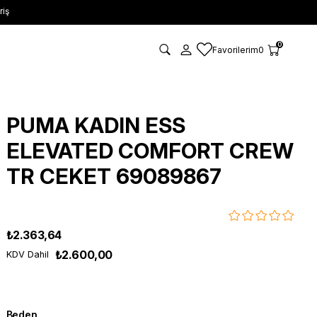
riş
0
Favorilerim
0
PUMA KADIN ESS
ELEVATED COMFORT CREW
TR CEKET 69089867
₺2.363,64
₺2.600,00
KDV Dahil
Beden