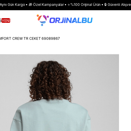
 Aynı Gün Kargo • 🎁 Özel Kampanyalar • ⭐ %100 Orijinal Ürün • 🔒 Güvenli Alışve
5
YENİ
OMFORT CREW TR CEKET 69089867