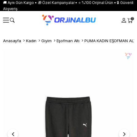
🚚 Aynı Gün Kargo • 🎁 Özel Kampanyalar • ⭐ %100 Orijinal Ürün • 🔒 Güvenli
Alışveriş
0
Anasayfa
Kadın
Giyim
Eşofman Altı
PUMA KADIN EŞOFMAN ALTI