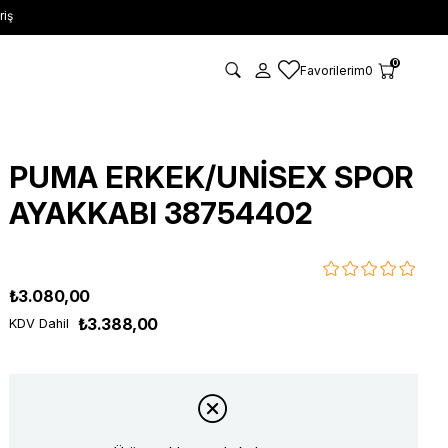
riş
0
Favorilerim
0
PUMA ERKEK/UNİSEX SPOR
AYAKKABI 38754402
₺3.080,00
₺3.388,00
KDV Dahil