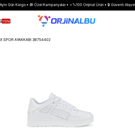
 Aynı Gün Kargo • 🎁 Özel Kampanyalar • ⭐ %100 Orijinal Ürün • 🔒 Güvenli Alışve
5
YENİ
X SPOR AYAKKABI 38754402