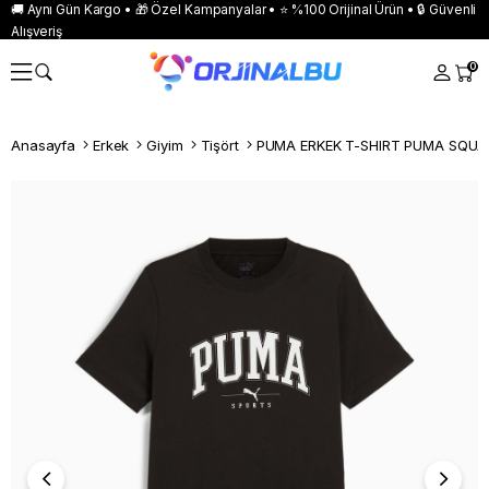
🚚 Aynı Gün Kargo • 🎁 Özel Kampanyalar • ⭐ %100 Orijinal Ürün • 🔒 Güvenli
Alışveriş
0
Anasayfa
Erkek
Giyim
Tişört
PUMA ERKEK T-SHIRT PUMA SQUAD