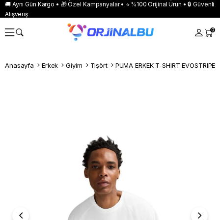
🚚 Aynı Gün Kargo • 🎁 Özel Kampanyalar • ⭐ %100 Orijinal Ürün • 🔒 Güvenli
Alışveriş
0
Anasayfa
Erkek
Giyim
Tişört
PUMA ERKEK T-SHIRT EVOSTRIPE 