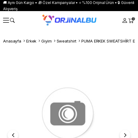
🚚 Aynı Gün Kargo • 🎁 Özel Kampanyalar • ⭐ %100 Orijinal Ürün • 🔒 Güvenli
Alışveriş
0
Anasayfa
Erkek
Giyim
Sweatshirt