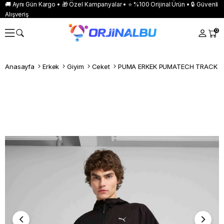
🚚 Aynı Gün Kargo • 🎁 Özel Kampanyalar • ⭐ %100 Orijinal Ürün • 🔒 Güvenli
Alışveriş
0
Anasayfa
Erkek
Giyim
Ceket