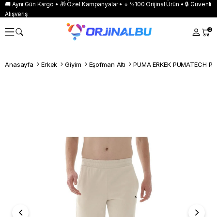
🚚 Aynı Gün Kargo • 🎁 Özel Kampanyalar • ⭐ %100 Orijinal Ürün • 🔒 Güvenli
Alışveriş
0
Anasayfa
Erkek
Giyim
Eşofman Altı