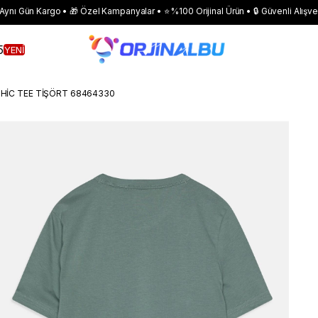
 Aynı Gün Kargo • 🎁 Özel Kampanyalar • ⭐ %100 Orijinal Ürün • 🔒 Güvenli Alışve
5
YENİ
HİC TEE TİŞÖRT 68464330