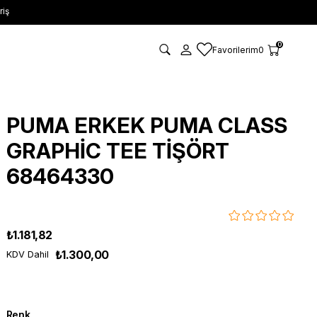
riş
0
Favorilerim
0
PUMA ERKEK PUMA CLASS
GRAPHİC TEE TİŞÖRT
68464330
₺1.181,82
₺1.300,00
KDV Dahil
Renk