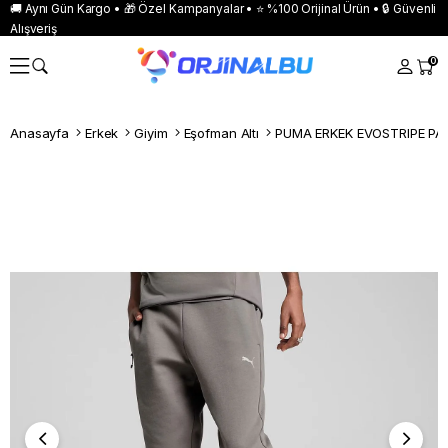
🚚 Aynı Gün Kargo • 🎁 Özel Kampanyalar • ⭐ %100 Orijinal Ürün • 🔒 Güvenli
Alışveriş
0
Anasayfa
Erkek
Giyim
Eşofman Altı