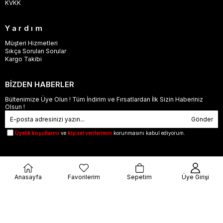
KVKK
Yardım
Müşteri Hizmetleri
Sıkça Sorulan Sorular
Kargo Takibi
BİZDEN HABERLER
Bültenimize Üye Olun ! Tüm İndirim ve Fırsatlardan İlk Sizin Haberiniz
Olsun !
Gönder
Üyelik koşullarını
ve
kişisel verilerimin
korunmasını kabul ediyorum.
Anasayfa
Favorilerim
Sepetim
Üye Girişi
© 2023
orjinalbu.com
- Tüm Hakları Saklıdır.