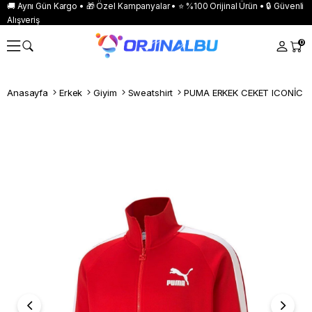
🚚 Aynı Gün Kargo • 🎁 Özel Kampanyalar • ⭐ %100 Orijinal Ürün • 🔒 Güvenli
Alışveriş
0
Anasayfa
Erkek
Giyim
Sweatshirt