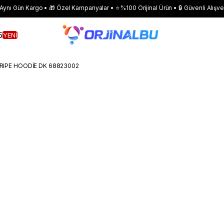
 Aynı Gün Kargo • 🎁 Özel Kampanyalar • ⭐ %100 Orijinal Ürün • 🔒 Güvenli Alışve
5
YENİ
RIPE HOODİE DK 68823002