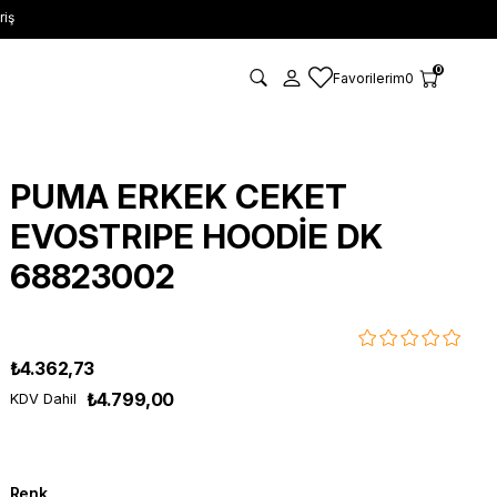
riş
0
Favorilerim
0
PUMA ERKEK CEKET
EVOSTRIPE HOODİE DK
68823002
₺4.362,73
₺4.799,00
KDV Dahil
Renk