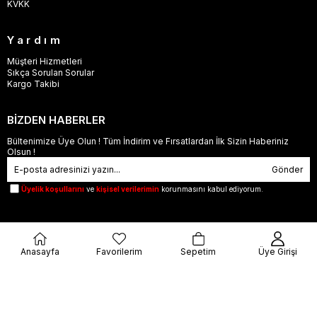
KVKK
Yardım
Müşteri Hizmetleri
Sıkça Sorulan Sorular
Kargo Takibi
BİZDEN HABERLER
Bültenimize Üye Olun ! Tüm İndirim ve Fırsatlardan İlk Sizin Haberiniz
Olsun !
Gönder
Üyelik koşullarını
ve
kişisel verilerimin
korunmasını kabul ediyorum.
Anasayfa
Favorilerim
Sepetim
Üye Girişi
© 2023
orjinalbu.com
- Tüm Hakları Saklıdır.