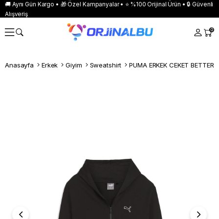
🚚 Aynı Gün Kargo • 🎁 Özel Kampanyalar • ⭐ %100 Orijinal Ürün • 🔒 Güvenli
Alışveriş
0
Anasayfa
Erkek
Giyim
Sweatshirt