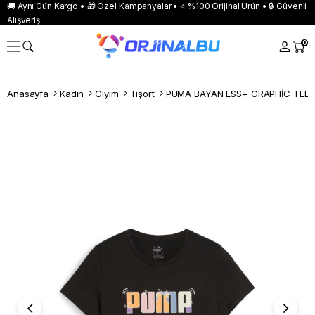
🚚 Aynı Gün Kargo • 🎁 Özel Kampanyalar • ⭐ %100 Orijinal Ürün • 🔒 Güvenli
Alışveriş
0
Anasayfa
Kadın
Giyim
Tişört
PUMA BAYAN ESS+ GRAPHİC TEE 