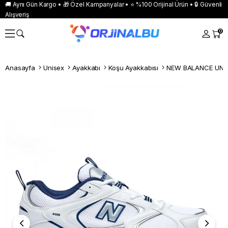
🚚 Aynı Gün Kargo • 🎁 Özel Kampanyalar • ⭐ %100 Orijinal Ürün • 🔒 Güvenli
Alışveriş
0
Anasayfa
Unisex
Ayakkabı
Koşu Ayakkabısı
NEW BALANCE UNİ