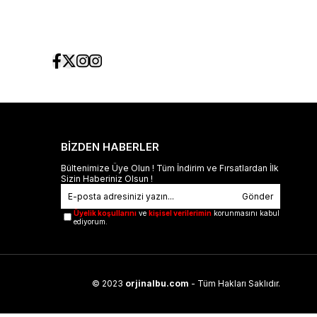
BİZDEN HABERLER
Bültenimize Üye Olun ! Tüm İndirim ve Fırsatlardan İlk
Sizin Haberiniz Olsun !
Gönder
Üyelik koşullarını
ve
kişisel verilerimin
korunmasını kabul
ediyorum.
© 2023
orjinalbu.com
- Tüm Hakları Saklıdır.