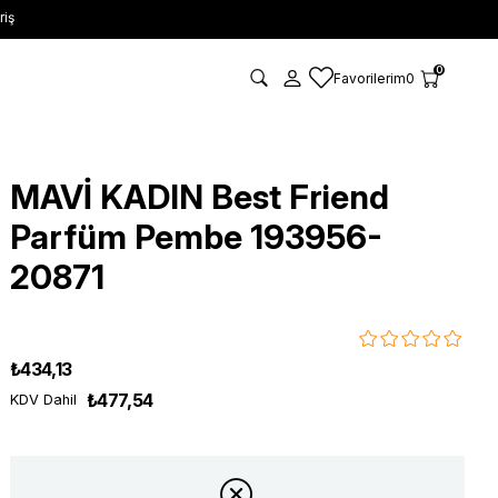
riş
0
Favorilerim
0
MAVİ KADIN Best Friend
Parfüm Pembe 193956-
20871
₺434,13
₺477,54
KDV Dahil