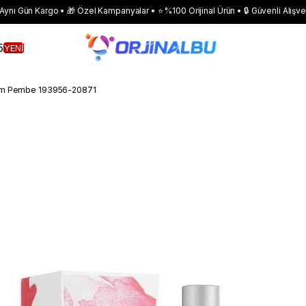
 Aynı Gün Kargo • 🎁 Özel Kampanyalar • ⭐ %100 Orijinal Ürün • 🔒 Güvenli Alışve
5
YENİ
füm Pembe 193956-20871