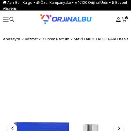
🚚 Aynı Gün Kargo • 🎁 Özel Kampanyalar • ⭐ %100 Orijinal Ürün • 🔒 Güvenli
Alışveriş
0
Anasayfa
Kozmetik
Erkek Parfüm
MAVİ ERKEK FRESH PARFÜM Sak