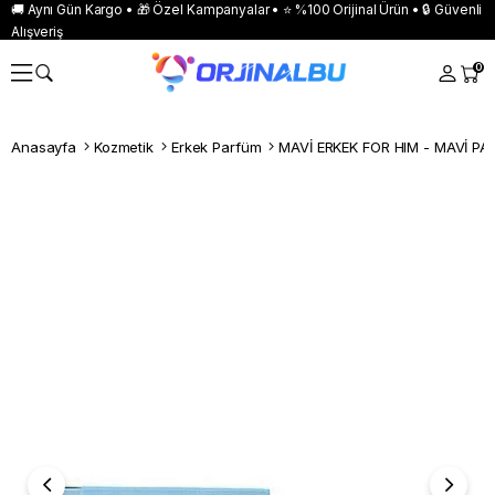
🚚 Aynı Gün Kargo • 🎁 Özel Kampanyalar • ⭐ %100 Orijinal Ürün • 🔒 Güvenli
Alışveriş
0
Anasayfa
Kozmetik
Erkek Parfüm