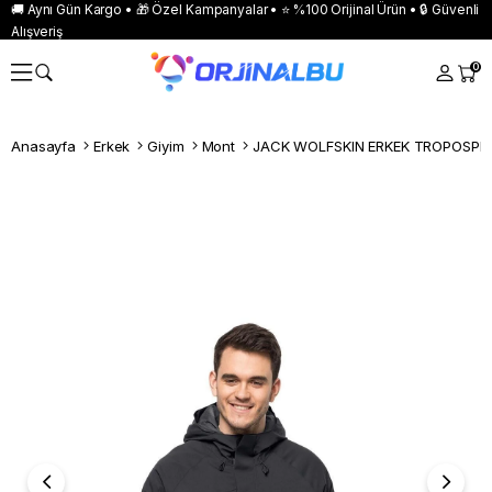
🚚 Aynı Gün Kargo • 🎁 Özel Kampanyalar • ⭐ %100 Orijinal Ürün • 🔒 Güvenli
Alışveriş
0
Anasayfa
Erkek
Giyim
Mont