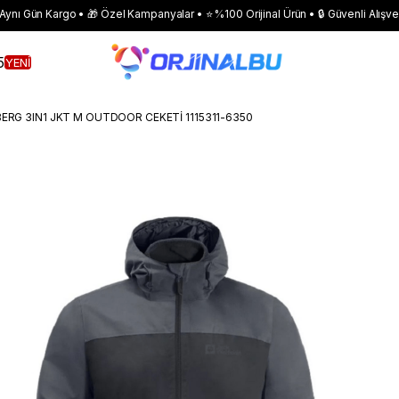
 Aynı Gün Kargo • 🎁 Özel Kampanyalar • ⭐ %100 Orijinal Ürün • 🔒 Güvenli Alışve
5
YENİ
RG 3IN1 JKT M OUTDOOR CEKETİ 1115311-6350