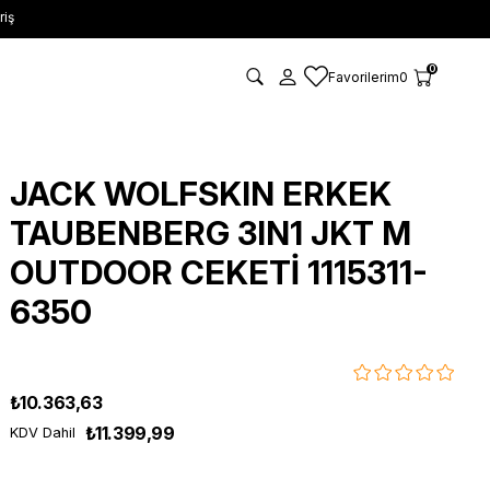
riş
0
Favorilerim
0
JACK WOLFSKIN ERKEK
TAUBENBERG 3IN1 JKT M
OUTDOOR CEKETİ 1115311-
6350
₺10.363,63
₺11.399,99
KDV Dahil