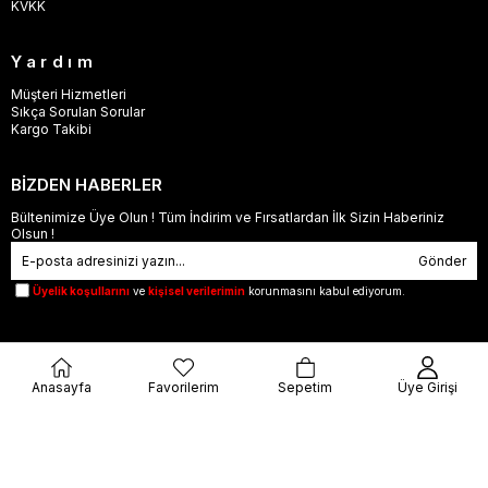
KVKK
Yardım
Müşteri Hizmetleri
Sıkça Sorulan Sorular
Kargo Takibi
BİZDEN HABERLER
Bültenimize Üye Olun ! Tüm İndirim ve Fırsatlardan İlk Sizin Haberiniz
Olsun !
Gönder
Üyelik koşullarını
ve
kişisel verilerimin
korunmasını kabul ediyorum.
Anasayfa
Favorilerim
Sepetim
Üye Girişi
© 2023
orjinalbu.com
- Tüm Hakları Saklıdır.