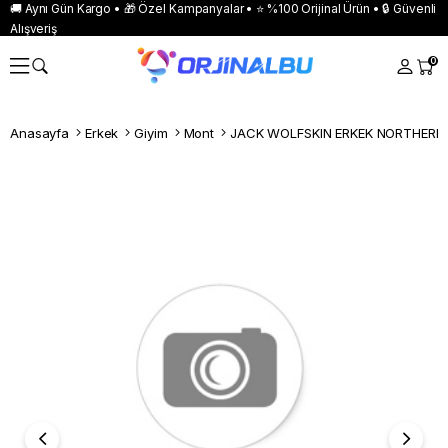
🚚 Aynı Gün Kargo • 🎁 Özel Kampanyalar • ⭐ %100 Orijinal Ürün • 🔒 Güvenli
Alışveriş
0
Anasayfa
Erkek
Giyim
Mont