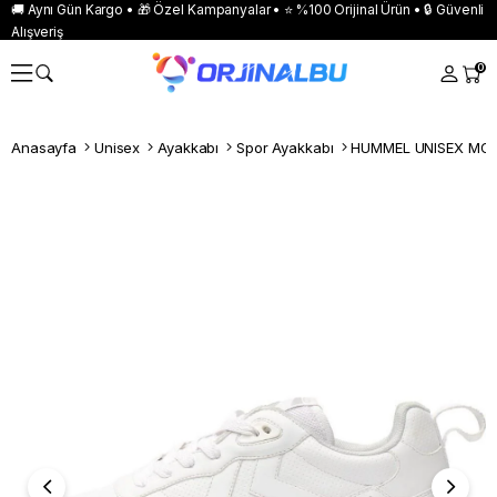
🚚 Aynı Gün Kargo • 🎁 Özel Kampanyalar • ⭐ %100 Orijinal Ürün • 🔒 Güvenli
Alışveriş
0
Anasayfa
Unisex
Ayakkabı
Spor Ayakkabı