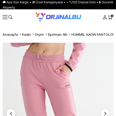
🚚 Aynı Gün Kargo • 🎁 Özel Kampanyalar • ⭐ %100 Orijinal Ürün • 🔒 Güvenli
Alışveriş
0
Anasayfa
Kadın
Giyim
Eşofman Altı
HUMMEL KADIN PANTOLON 