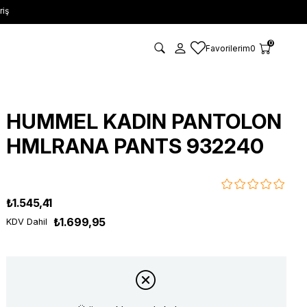
riş
0
Favorilerim
0
HUMMEL KADIN PANTOLON
HMLRANA PANTS 932240
₺1.545,41
₺1.699,95
KDV Dahil