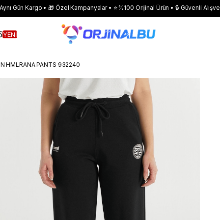
 Aynı Gün Kargo • 🎁 Özel Kampanyalar • ⭐ %100 Orijinal Ürün • 🔒 Güvenli Alışve
5
YENİ
N HMLRANA PANTS 932240