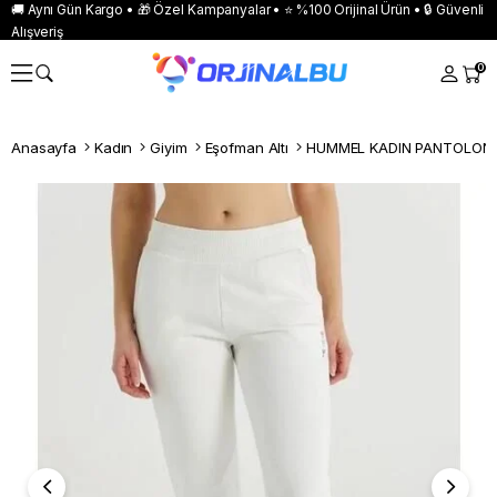
🚚 Aynı Gün Kargo • 🎁 Özel Kampanyalar • ⭐ %100 Orijinal Ürün • 🔒 Güvenli
Alışveriş
0
Anasayfa
Kadın
Giyim
Eşofman Altı
HUMMEL KADIN PANTOLON 