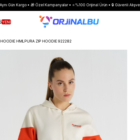
 Aynı Gün Kargo • 🎁 Özel Kampanyalar • ⭐ %100 Orijinal Ürün • 🔒 Güvenli Alışve
5
YENİ
 HOODIE HMLPURA ZIP HOODIE 922282