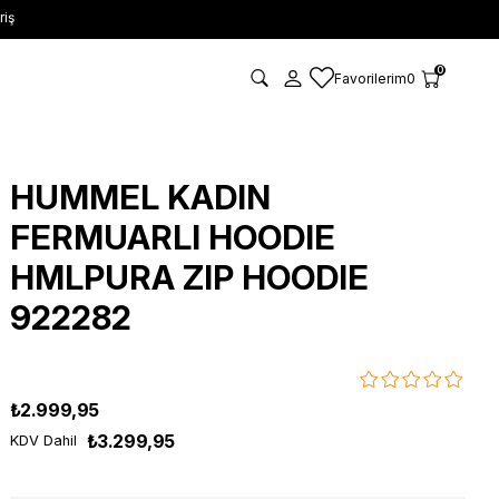
riş
0
Favorilerim
0
HUMMEL KADIN
FERMUARLI HOODIE
HMLPURA ZIP HOODIE
922282
₺2.999,95
₺3.299,95
KDV Dahil