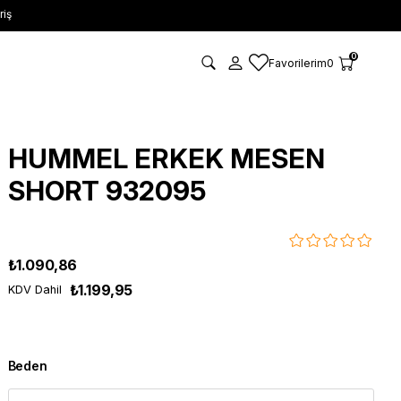
riş
0
Favorilerim
0
HUMMEL ERKEK MESEN
SHORT 932095
₺1.090,86
₺1.199,95
KDV Dahil
Beden