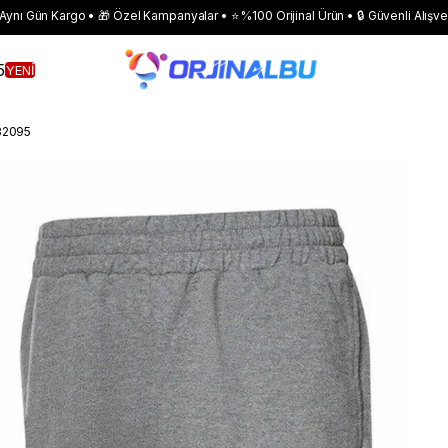
 Aynı Gün Kargo • 🎁 Özel Kampanyalar • ⭐ %100 Orijinal Ürün • 🔒 Güvenli Alışve
5
YENİ
32095