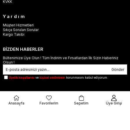
KVKK
Yardım
Müşteri Hizmetleri
Sıkça Sorulan Sorular
Kargo Takibi
BİZDEN HABERLER
Bültenimize Üye Olun ! Tüm İndirim ve Fırsatlardan İlk Sizin Haberiniz
Olsun !
Gönder
Üyelik koşullarını
ve
kişisel verilerimin
korunmasını kabul ediyorum.
Anasayfa
Favorilerim
Sepetim
Üye Girişi
© 2023
orjinalbu.com
- Tüm Hakları Saklıdır.