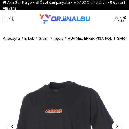
🚚 Aynı Gün Kargo • 🎁 Özel Kampanyalar • ⭐ %100 Orijinal Ürün • 🔒 Güvenli
Alışveriş
0
Anasayfa
Erkek
Giyim
Tişört