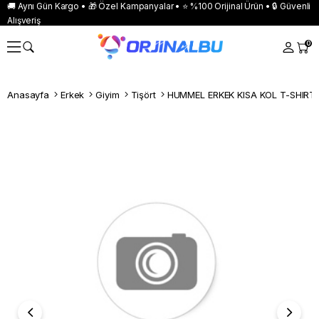
🚚 Aynı Gün Kargo • 🎁 Özel Kampanyalar • ⭐ %100 Orijinal Ürün • 🔒 Güvenli
Alışveriş
0
Anasayfa
Erkek
Giyim
Tişört