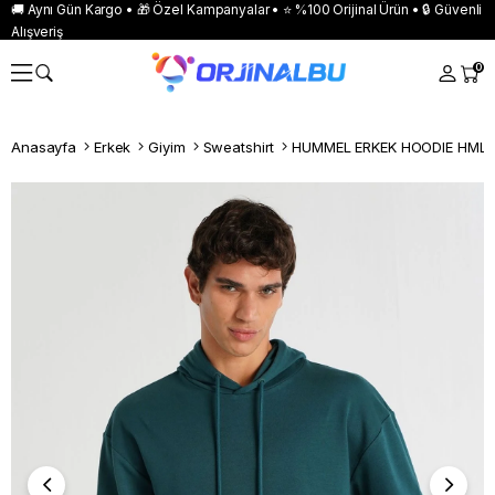
🚚 Aynı Gün Kargo • 🎁 Özel Kampanyalar • ⭐ %100 Orijinal Ürün • 🔒 Güvenli
Alışveriş
0
Anasayfa
Erkek
Giyim
Sweatshirt
HUMMEL ERKEK HOODIE HMLT