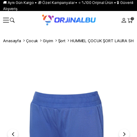
🚚 Aynı Gün Kargo • 🎁 Özel Kampanyalar • ⭐ %100 Orijinal Ürün • 🔒 Güvenli
Alışveriş
0
Anasayfa
Çocuk
Giyim
Şort
HUMMEL ÇOCUK ŞORT LAURA SHO