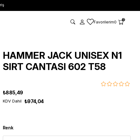
riş
0
Favorilerim
0
HAMMER JACK UNISEX N1
SIRT CANTASI 602 T58
₺885,49
₺974,04
KDV Dahil
Renk