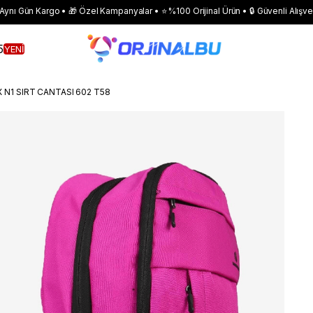
 Aynı Gün Kargo • 🎁 Özel Kampanyalar • ⭐ %100 Orijinal Ürün • 🔒 Güvenli Alışve
5
YENİ
N1 SIRT CANTASI 602 T58