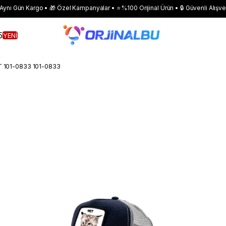
 Aynı Gün Kargo • 🎁 Özel Kampanyalar • ⭐ %100 Orijinal Ürün • 🔒 Güvenli Alışve
5
YENİ
 101-0833 101-0833