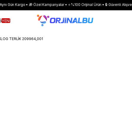
 Aynı Gün Kargo • 🎁 Özel Kampanyalar • ⭐ %100 Orijinal Ürün • 🔒 Güvenli Alışve
5
YENİ
LOG TERLİK 209964_001