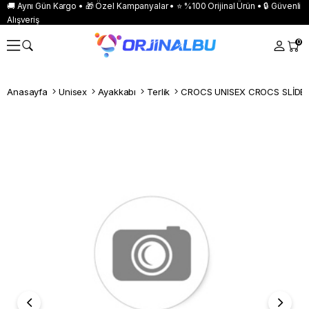
🚚 Aynı Gün Kargo • 🎁 Özel Kampanyalar • ⭐ %100 Orijinal Ürün • 🔒 Güvenli
Alışveriş
0
Anasayfa
Unisex
Ayakkabı
Terlik
CROCS UNISEX CROCS SLİDE T